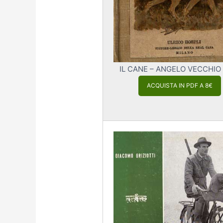
IL CANE – ANGELO VECCHIO
ACQUISTA IN PDF A 8€