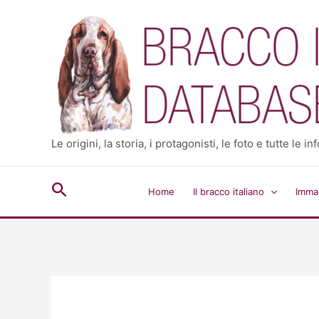
Vai
al
contenuto
Le origini, la storia, i protagonisti, le foto e tutte le
Cerca
Home
Il bracco italiano
Immag