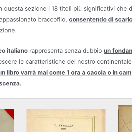
n questa sezione i 18 titoli più significativi ch
ll’appassionato braccofilo,
consentendo di scaric
uzione.
co italiano
rappresenta senza dubbio
un fondam
scere le caratteristiche del nostro continental
n libro varrà mai come 1 ora a caccia o in cam
oscenza.