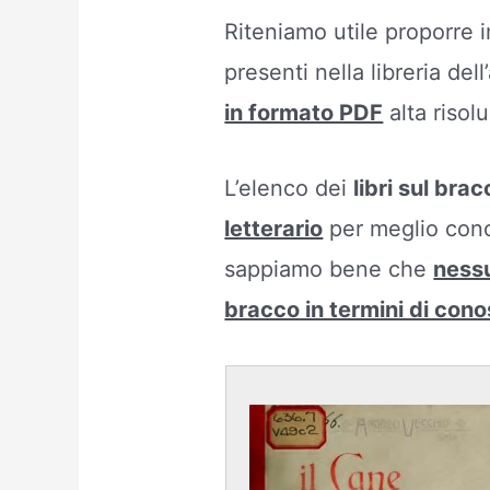
Riteniamo utile proporre i
presenti nella libreria de
in formato PDF
alta risol
L’elenco dei
libri sul brac
letterario
per meglio cono
sappiamo bene che
nessu
bracco in termini di con