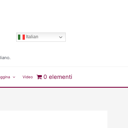
Italian
liano.
0 elementi
aggina
Video