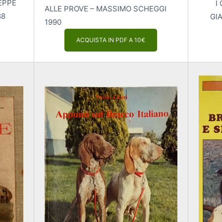
EPPE
I
ALLE PROVE – MASSIMO SCHEGGI
88
GI
1990
ACQUISTA IN PDF A 10€