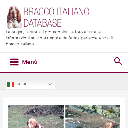
Vai
al
contenuto
Le origini, la storia, i protagonisti, le foto e tutte le
informazioni sul continentale da ferma per eccellenza: il
bracco italiano.
Ce
Menù
Main
Menu
Italian