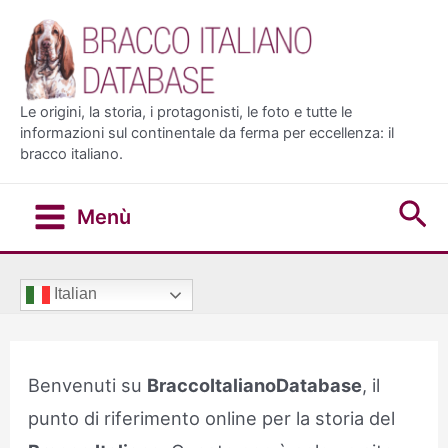
Vai
al
contenuto
Le origini, la storia, i protagonisti, le foto e tutte le
informazioni sul continentale da ferma per eccellenza: il
bracco italiano.
Ce
Menù
Main
Menu
Italian
Benvenuti su
BraccoItalianoDatabase
, il
punto di riferimento online per la storia del