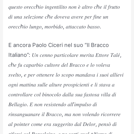
𝑞𝑢𝑒𝑠𝑡𝑜 𝑜𝑟𝑒𝑐𝑐ℎ𝑖𝑜 𝑖𝑛𝑔𝑒𝑛𝑡𝑖𝑙𝑖𝑡𝑜 𝑛𝑜𝑛 𝑒̀ 𝑎𝑙𝑡𝑟𝑜 𝑐ℎ𝑒 𝑖𝑙 𝑓𝑟𝑢𝑡𝑡𝑜
𝑑𝑖 𝑢𝑛𝑎 𝑠𝑒𝑙𝑒𝑧𝑖𝑜𝑛𝑒 𝑐ℎ𝑒 𝑑𝑜𝑣𝑒𝑣𝑎 𝑎𝑣𝑒𝑟𝑒 𝑝𝑒𝑟 𝑓𝑖𝑛𝑒 𝑢𝑛
𝑜𝑟𝑒𝑐𝑐ℎ𝑖𝑜 𝑙𝑢𝑛𝑔𝑜, 𝑚𝑜𝑟𝑏𝑖𝑑𝑜, 𝑎𝑡𝑡𝑎𝑐𝑐𝑎𝑡𝑜 𝑏𝑎𝑠𝑠𝑜.
E ancora Paolo Ciceri nel suo “Il Bracco
Italiano”: 𝑈𝑛 𝑐𝑒𝑛𝑛𝑜 𝑝𝑎𝑟𝑡𝑖𝑐𝑜𝑙𝑎𝑟𝑒 𝑚𝑒𝑟𝑖𝑡𝑎 𝐸𝑡𝑡𝑜𝑟𝑒 𝑇𝑎𝑙𝑒́,
𝑐ℎ𝑒 𝑓𝑢 𝑐𝑎𝑝𝑎𝑟𝑏𝑖𝑜 𝑐𝑢𝑙𝑡𝑜𝑟𝑒 𝑑𝑒𝑙 𝐵𝑟𝑎𝑐𝑐𝑜 𝑒 𝑙𝑜 𝑣𝑜𝑙𝑒𝑣𝑎
𝑠𝑣𝑒𝑙𝑡𝑜, 𝑒 𝑝𝑒𝑟 𝑜𝑡𝑡𝑒𝑛𝑒𝑟𝑒 𝑙𝑜 𝑠𝑐𝑜𝑝𝑜 𝑚𝑎𝑛𝑑𝑎𝑣𝑎 𝑖 𝑠𝑢𝑜𝑖 𝑎𝑙𝑙𝑖𝑒𝑣𝑖
𝑜𝑔𝑛𝑖 𝑚𝑎𝑡𝑡𝑖𝑛𝑎 𝑠𝑢𝑙𝑙𝑒 𝑎𝑙𝑡𝑢𝑟𝑒 𝑝𝑟𝑜𝑠𝑝𝑖𝑐𝑖𝑒𝑛𝑡𝑖 𝑒 𝑙𝑖 𝑠𝑡𝑎𝑣𝑎 𝑎
𝑐𝑜𝑛𝑡𝑟𝑜𝑙𝑙𝑎𝑟𝑒 𝑐𝑜𝑙 𝑏𝑖𝑛𝑜𝑐𝑜𝑙𝑜 𝑑𝑎𝑙𝑙𝑎 𝑠𝑢𝑎 𝑓𝑎𝑠𝑡𝑜𝑠𝑎 𝑣𝑖𝑙𝑙𝑎 𝑑𝑖
𝐵𝑒𝑙𝑙𝑎𝑔𝑖𝑜. 𝐸 𝑛𝑜𝑛 𝑟𝑒𝑠𝑖𝑠𝑡𝑒𝑛𝑑𝑜 𝑎𝑙𝑙’𝑖𝑚𝑝𝑢𝑙𝑠𝑜 𝑑𝑖
𝑟𝑖𝑛𝑠𝑎𝑛𝑔𝑢𝑎𝑛𝑎𝑟𝑒 𝑖𝑙 𝐵𝑟𝑎𝑐𝑐𝑜, 𝑚𝑎 𝑛𝑜𝑛 𝑣𝑜𝑙𝑒𝑛𝑑𝑜 𝑟𝑖𝑐𝑜𝑟𝑟𝑒𝑟𝑒
𝑎𝑙 𝑝𝑜𝑖𝑛𝑡𝑒𝑟 𝑐𝑜𝑚𝑒 𝑒𝑟𝑎 𝑠𝑢𝑔𝑔𝑒𝑟𝑖𝑡𝑜 𝑑𝑎𝑙 𝐷𝑒𝑙𝑜𝑟, 𝑝𝑒𝑛𝑠𝑜̀ 𝑑𝑖
𝑟𝑖𝑓𝑎𝑟𝑠𝑖 𝑐𝑜𝑙 𝑃𝑜𝑟𝑐𝑒𝑙𝑎𝑖𝑛𝑒, 𝑒 𝑛𝑒 𝑠𝑜𝑟𝑡𝑖 𝑞𝑢𝑒𝑙 «𝑁𝑢𝑚𝑎 𝑑𝑖