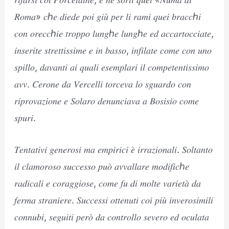
𝑅𝑜𝑚𝑎» 𝑐ℎ𝑒 𝑑𝑖𝑒𝑑𝑒 𝑝𝑜𝑖 𝑔𝑖𝑢̀ 𝑝𝑒𝑟 𝑙𝑖 𝑟𝑎𝑚𝑖 𝑞𝑢𝑒𝑖 𝑏𝑟𝑎𝑐𝑐ℎ𝑖
𝑐𝑜𝑛 𝑜𝑟𝑒𝑐𝑐ℎ𝑖𝑒 𝑡𝑟𝑜𝑝𝑝𝑜 𝑙𝑢𝑛𝑔ℎ𝑒 𝑙𝑢𝑛𝑔ℎ𝑒 𝑒𝑑 𝑎𝑐𝑐𝑎𝑟𝑡𝑜𝑐𝑐𝑖𝑎𝑡𝑒,
𝑖𝑛𝑠𝑒𝑟𝑖𝑡𝑒 𝑠𝑡𝑟𝑒𝑡𝑡𝑖𝑠𝑠𝑖𝑚𝑒 𝑒 𝑖𝑛 𝑏𝑎𝑠𝑠𝑜, 𝑖𝑛𝑓𝑖𝑙𝑎𝑡𝑒 𝑐𝑜𝑚𝑒 𝑐𝑜𝑛 𝑢𝑛𝑜
𝑠𝑝𝑖𝑙𝑙𝑜, 𝑑𝑎𝑣𝑎𝑛𝑡𝑖 𝑎𝑖 𝑞𝑢𝑎𝑙𝑖 𝑒𝑠𝑒𝑚𝑝𝑙𝑎𝑟𝑖 𝑖𝑙 𝑐𝑜𝑚𝑝𝑒𝑡𝑒𝑛𝑡𝑖𝑠𝑠𝑖𝑚𝑜
𝑎𝑣𝑣. 𝐶𝑒𝑟𝑜𝑛𝑒 𝑑𝑎 𝑉𝑒𝑟𝑐𝑒𝑙𝑙𝑖 𝑡𝑜𝑟𝑐𝑒𝑣𝑎 𝑙𝑜 𝑠𝑔𝑢𝑎𝑟𝑑𝑜 𝑐𝑜𝑛
𝑟𝑖𝑝𝑟𝑜𝑣𝑎𝑧𝑖𝑜𝑛𝑒 𝑒 𝑆𝑜𝑙𝑎𝑟𝑜 𝑑𝑒𝑛𝑢𝑛𝑐𝑖𝑎𝑣𝑎 𝑎 𝐵𝑜𝑠𝑖𝑠𝑖𝑜 𝑐𝑜𝑚𝑒
𝑠𝑝𝑢𝑟𝑖.
𝑇𝑒𝑛𝑡𝑎𝑡𝑖𝑣𝑖 𝑔𝑒𝑛𝑒𝑟𝑜𝑠𝑖 𝑚𝑎 𝑒𝑚𝑝𝑖𝑟𝑖𝑐𝑖 𝑒̀ 𝑖𝑟𝑟𝑎𝑧𝑖𝑜𝑛𝑎𝑙𝑖. 𝑆𝑜𝑙𝑡𝑎𝑛𝑡𝑜
𝑖𝑙 𝑐𝑙𝑎𝑚𝑜𝑟𝑜𝑠𝑜 𝑠𝑢𝑐𝑐𝑒𝑠𝑠𝑜 𝑝𝑢𝑜̀ 𝑎𝑣𝑣𝑎𝑙𝑙𝑎𝑟𝑒 𝑚𝑜𝑑𝑖𝑓𝑖𝑐ℎ𝑒
𝑟𝑎𝑑𝑖𝑐𝑎𝑙𝑖 𝑒 𝑐𝑜𝑟𝑎𝑔𝑔𝑖𝑜𝑠𝑒, 𝑐𝑜𝑚𝑒 𝑓𝑢 𝑑𝑖 𝑚𝑜𝑙𝑡𝑒 𝑣𝑎𝑟𝑖𝑒𝑡𝑎̀ 𝑑𝑎
𝑓𝑒𝑟𝑚𝑎 𝑠𝑡𝑟𝑎𝑛𝑖𝑒𝑟𝑒. 𝑆𝑢𝑐𝑐𝑒𝑠𝑠𝑖 𝑜𝑡𝑡𝑒𝑛𝑢𝑡𝑖 𝑐𝑜𝑖 𝑝𝑖𝑢̀ 𝑖𝑛𝑣𝑒𝑟𝑜𝑠𝑖𝑚𝑖𝑙𝑖
𝑐𝑜𝑛𝑛𝑢𝑏𝑖, 𝑠𝑒𝑔𝑢𝑖𝑡𝑖 𝑝𝑒𝑟𝑜̀ 𝑑𝑎 𝑐𝑜𝑛𝑡𝑟𝑜𝑙𝑙𝑜 𝑠𝑒𝑣𝑒𝑟𝑜 𝑒𝑑 𝑜𝑐𝑢𝑙𝑎𝑡𝑎