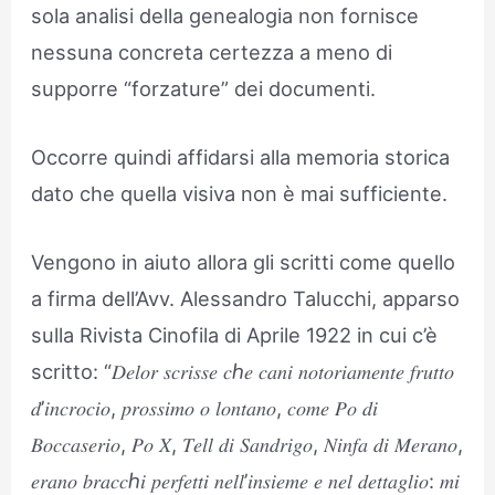
sola analisi della genealogia non fornisce
nessuna concreta certezza a meno di
supporre “forzature” dei documenti.
Occorre quindi affidarsi alla memoria storica
dato che quella visiva non è mai sufficiente.
Vengono in aiuto allora gli scritti come quello
a firma dell’Avv. Alessandro Talucchi, apparso
sulla Rivista Cinofila di Aprile 1922 in cui c’è
scritto: “𝐷𝑒𝑙𝑜𝑟 𝑠𝑐𝑟𝑖𝑠𝑠𝑒 𝑐ℎ𝑒 𝑐𝑎𝑛𝑖 𝑛𝑜𝑡𝑜𝑟𝑖𝑎𝑚𝑒𝑛𝑡𝑒 𝑓𝑟𝑢𝑡𝑡𝑜
𝑑’𝑖𝑛𝑐𝑟𝑜𝑐𝑖𝑜, 𝑝𝑟𝑜𝑠𝑠𝑖𝑚𝑜 𝑜 𝑙𝑜𝑛𝑡𝑎𝑛𝑜, 𝑐𝑜𝑚𝑒 𝑃𝑜 𝑑𝑖
𝐵𝑜𝑐𝑐𝑎𝑠𝑒𝑟𝑖𝑜, 𝑃𝑜 𝑋, 𝑇𝑒𝑙𝑙 𝑑𝑖 𝑆𝑎𝑛𝑑𝑟𝑖𝑔𝑜, 𝑁𝑖𝑛𝑓𝑎 𝑑𝑖 𝑀𝑒𝑟𝑎𝑛𝑜,
𝑒𝑟𝑎𝑛𝑜 𝑏𝑟𝑎𝑐𝑐ℎ𝑖 𝑝𝑒𝑟𝑓𝑒𝑡𝑡𝑖 𝑛𝑒𝑙𝑙’𝑖𝑛𝑠𝑖𝑒𝑚𝑒 𝑒 𝑛𝑒𝑙 𝑑𝑒𝑡𝑡𝑎𝑔𝑙𝑖𝑜: 𝑚𝑖