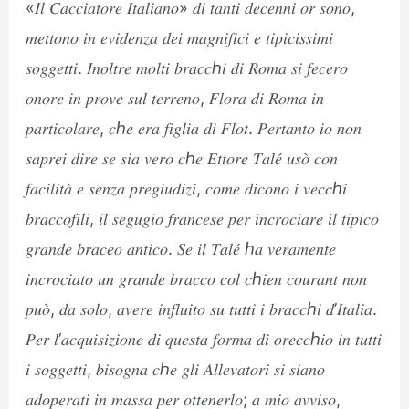
«𝐼𝑙 𝐶𝑎𝑐𝑐𝑖𝑎𝑡𝑜𝑟𝑒 𝐼𝑡𝑎𝑙𝑖𝑎𝑛𝑜» 𝑑𝑖 𝑡𝑎𝑛𝑡𝑖 𝑑𝑒𝑐𝑒𝑛𝑛𝑖 𝑜𝑟 𝑠𝑜𝑛𝑜,
𝑚𝑒𝑡𝑡𝑜𝑛𝑜 𝑖𝑛 𝑒𝑣𝑖𝑑𝑒𝑛𝑧𝑎 𝑑𝑒𝑖 𝑚𝑎𝑔𝑛𝑖𝑓𝑖𝑐𝑖 𝑒 𝑡𝑖𝑝𝑖𝑐𝑖𝑠𝑠𝑖𝑚𝑖
𝑠𝑜𝑔𝑔𝑒𝑡𝑡𝑖. 𝐼𝑛𝑜𝑙𝑡𝑟𝑒 𝑚𝑜𝑙𝑡𝑖 𝑏𝑟𝑎𝑐𝑐ℎ𝑖 𝑑𝑖 𝑅𝑜𝑚𝑎 𝑠𝑖 𝑓𝑒𝑐𝑒𝑟𝑜
𝑜𝑛𝑜𝑟𝑒 𝑖𝑛 𝑝𝑟𝑜𝑣𝑒 𝑠𝑢𝑙 𝑡𝑒𝑟𝑟𝑒𝑛𝑜, 𝐹𝑙𝑜𝑟𝑎 𝑑𝑖 𝑅𝑜𝑚𝑎 𝑖𝑛
𝑝𝑎𝑟𝑡𝑖𝑐𝑜𝑙𝑎𝑟𝑒, 𝑐ℎ𝑒 𝑒𝑟𝑎 𝑓𝑖𝑔𝑙𝑖𝑎 𝑑𝑖 𝐹𝑙𝑜𝑡. 𝑃𝑒𝑟𝑡𝑎𝑛𝑡𝑜 𝑖𝑜 𝑛𝑜𝑛
𝑠𝑎𝑝𝑟𝑒𝑖 𝑑𝑖𝑟𝑒 𝑠𝑒 𝑠𝑖𝑎 𝑣𝑒𝑟𝑜 𝑐ℎ𝑒 𝐸𝑡𝑡𝑜𝑟𝑒 𝑇𝑎𝑙𝑒́ 𝑢𝑠𝑜̀ 𝑐𝑜𝑛
𝑓𝑎𝑐𝑖𝑙𝑖𝑡𝑎̀ 𝑒 𝑠𝑒𝑛𝑧𝑎 𝑝𝑟𝑒𝑔𝑖𝑢𝑑𝑖𝑧𝑖, 𝑐𝑜𝑚𝑒 𝑑𝑖𝑐𝑜𝑛𝑜 𝑖 𝑣𝑒𝑐𝑐ℎ𝑖
𝑏𝑟𝑎𝑐𝑐𝑜𝑓𝑖𝑙𝑖, 𝑖𝑙 𝑠𝑒𝑔𝑢𝑔𝑖𝑜 𝑓𝑟𝑎𝑛𝑐𝑒𝑠𝑒 𝑝𝑒𝑟 𝑖𝑛𝑐𝑟𝑜𝑐𝑖𝑎𝑟𝑒 𝑖𝑙 𝑡𝑖𝑝𝑖𝑐𝑜
𝑔𝑟𝑎𝑛𝑑𝑒 𝑏𝑟𝑎𝑐𝑒𝑜 𝑎𝑛𝑡𝑖𝑐𝑜. 𝑆𝑒 𝑖𝑙 𝑇𝑎𝑙𝑒́ ℎ𝑎 𝑣𝑒𝑟𝑎𝑚𝑒𝑛𝑡𝑒
𝑖𝑛𝑐𝑟𝑜𝑐𝑖𝑎𝑡𝑜 𝑢𝑛 𝑔𝑟𝑎𝑛𝑑𝑒 𝑏𝑟𝑎𝑐𝑐𝑜 𝑐𝑜𝑙 𝑐ℎ𝑖𝑒𝑛 𝑐𝑜𝑢𝑟𝑎𝑛𝑡 𝑛𝑜𝑛
𝑝𝑢𝑜̀, 𝑑𝑎 𝑠𝑜𝑙𝑜, 𝑎𝑣𝑒𝑟𝑒 𝑖𝑛𝑓𝑙𝑢𝑖𝑡𝑜 𝑠𝑢 𝑡𝑢𝑡𝑡𝑖 𝑖 𝑏𝑟𝑎𝑐𝑐ℎ𝑖 𝑑’𝐼𝑡𝑎𝑙𝑖𝑎.
𝑃𝑒𝑟 𝑙’𝑎𝑐𝑞𝑢𝑖𝑠𝑖𝑧𝑖𝑜𝑛𝑒 𝑑𝑖 𝑞𝑢𝑒𝑠𝑡𝑎 𝑓𝑜𝑟𝑚𝑎 𝑑𝑖 𝑜𝑟𝑒𝑐𝑐ℎ𝑖𝑜 𝑖𝑛 𝑡𝑢𝑡𝑡𝑖
𝑖 𝑠𝑜𝑔𝑔𝑒𝑡𝑡𝑖, 𝑏𝑖𝑠𝑜𝑔𝑛𝑎 𝑐ℎ𝑒 𝑔𝑙𝑖 𝐴𝑙𝑙𝑒𝑣𝑎𝑡𝑜𝑟𝑖 𝑠𝑖 𝑠𝑖𝑎𝑛𝑜
𝑎𝑑𝑜𝑝𝑒𝑟𝑎𝑡𝑖 𝑖𝑛 𝑚𝑎𝑠𝑠𝑎 𝑝𝑒𝑟 𝑜𝑡𝑡𝑒𝑛𝑒𝑟𝑙𝑜; 𝑎 𝑚𝑖𝑜 𝑎𝑣𝑣𝑖𝑠𝑜,