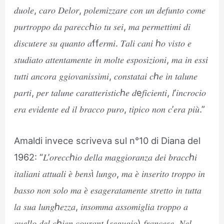
𝑑𝑢𝑜𝑙𝑒, 𝑐𝑎𝑟𝑜 𝐷𝑒𝑙𝑜𝑟, 𝑝𝑜𝑙𝑒𝑚𝑖𝑧𝑧𝑎𝑟𝑒 𝑐𝑜𝑛 𝑢𝑛 𝑑𝑒𝑓𝑢𝑛𝑡𝑜 𝑐𝑜𝑚𝑒
𝑝𝑢𝑟𝑡𝑟𝑜𝑝𝑝𝑜 𝑑𝑎 𝑝𝑎𝑟𝑒𝑐𝑐ℎ𝑖𝑜 𝑡𝑢 𝑠𝑒𝑖, 𝑚𝑎 𝑝𝑒𝑟𝑚𝑒𝑡𝑡𝑖𝑚𝑖 𝑑𝑖
𝑑𝑖𝑠𝑐𝑢𝑡𝑒𝑟𝑒 𝑠𝑢 𝑞𝑢𝑎𝑛𝑡𝑜 𝑎ff𝑒𝑟𝑚𝑖. 𝑇𝑎𝑙𝑖 𝑐𝑎𝑛𝑖 ℎ𝑜 𝑣𝑖𝑠𝑡𝑜 𝑒
𝑠𝑡𝑢𝑑𝑖𝑎𝑡𝑜 𝑎𝑡𝑡𝑒𝑛𝑡𝑎𝑚𝑒𝑛𝑡𝑒 𝑖𝑛 𝑚𝑜𝑙𝑡𝑒 𝑒𝑠𝑝𝑜𝑠𝑖𝑧𝑖𝑜𝑛𝑖, 𝑚𝑎 𝑖𝑛 𝑒𝑠𝑠𝑖
𝑡𝑢𝑡𝑡𝑖 𝑎𝑛𝑐𝑜𝑟𝑎 𝑔𝑔𝑖𝑜𝑣𝑎𝑛𝑖𝑠𝑠𝑖𝑚𝑖, 𝑐𝑜𝑛𝑠𝑡𝑎𝑡𝑎𝑖 𝑐ℎ𝑒 𝑖𝑛 𝑡𝑎𝑙𝑢𝑛𝑒
𝑝𝑎𝑟𝑡𝑖, 𝑝𝑒𝑟 𝑡𝑎𝑙𝑢𝑛𝑒 𝑐𝑎𝑟𝑎𝑡𝑡𝑒𝑟𝑖𝑠𝑡𝑖𝑐ℎ𝑒 𝑑e𝑓𝑖𝑐𝑖𝑒𝑛𝑡𝑖, 𝑙’𝑖𝑛𝑐𝑟𝑜𝑐𝑖𝑜
𝑒𝑟𝑎 𝑒𝑣𝑖𝑑𝑒𝑛𝑡𝑒 𝑒𝑑 𝑖𝑙 𝑏𝑟𝑎𝑐𝑐𝑜 𝑝𝑢𝑟𝑜, 𝑡𝑖𝑝𝑖𝑐𝑜 𝑛𝑜𝑛 𝑐’𝑒𝑟𝑎 𝑝𝑖𝑢̀.”
Amaldi invece scriveva sul n°10 di Diana del
1962: “𝐿’𝑜𝑟𝑒𝑐𝑐ℎ𝑖𝑜 𝑑𝑒𝑙𝑙𝑎 𝑚𝑎𝑔𝑔𝑖𝑜𝑟𝑎𝑛𝑧𝑎 𝑑𝑒𝑖 𝑏𝑟𝑎𝑐𝑐ℎ𝑖
𝑖𝑡𝑎𝑙𝑖𝑎𝑛𝑖 𝑎𝑡𝑡𝑢𝑎𝑙𝑖 𝑒̀ 𝑏𝑒𝑛𝑠ì 𝑙𝑢𝑛𝑔𝑜, 𝑚𝑎 𝑒̀ 𝑖𝑛𝑠𝑒𝑟𝑖𝑡𝑜 𝑡𝑟𝑜𝑝𝑝𝑜 𝑖𝑛
𝑏𝑎𝑠𝑠𝑜 𝑛𝑜𝑛 𝑠𝑜𝑙𝑜 𝑚𝑎 𝑒̀ 𝑒𝑠𝑎𝑔𝑒𝑟𝑎𝑡𝑎𝑚𝑒𝑛𝑡𝑒 𝑠𝑡𝑟𝑒𝑡𝑡𝑜 𝑖𝑛 𝑡𝑢𝑡𝑡𝑎
𝑙𝑎 𝑠𝑢𝑎 𝑙𝑢𝑛𝑔ℎ𝑒𝑧𝑧𝑎, 𝑖𝑛𝑠𝑜𝑚𝑚𝑎 𝑎𝑠𝑠𝑜𝑚𝑖𝑔𝑙𝑖𝑎 𝑡𝑟𝑜𝑝𝑝𝑜 𝑎
𝑞𝑢𝑒𝑙𝑙𝑜 𝑑𝑒𝑙 𝑐ℎ𝑖𝑒𝑛 𝑐𝑜𝑢𝑟𝑎𝑛𝑡 (𝑠𝑒𝑔𝑢𝑔𝑖𝑜) 𝑓𝑟𝑎𝑛𝑐𝑒𝑠𝑒. 𝑁𝑒𝑙