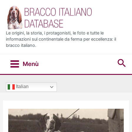
Vai
al
contenuto
Le origini, la storia, i protagonisti, le foto e tutte le
informazioni sul continentale da ferma per eccellenza: il
bracco italiano.
Ce
Menù
Main
Menu
Italian