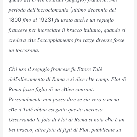
𝑝𝑒𝑟𝑖𝑜𝑑𝑜 𝑑𝑒𝑙𝑙’𝑖𝑛𝑐𝑟𝑜𝑐𝑖𝑜𝑚𝑎𝑛𝑖𝑎 (𝑢𝑙𝑡𝑖𝑚𝑜 𝑑𝑒𝑐𝑒𝑛𝑛𝑖𝑜 𝑑𝑒𝑙
1800 𝑓𝑖𝑛𝑜 𝑎𝑙 1923) 𝑓𝑢 𝑢𝑠𝑎𝑡𝑜 𝑎𝑛𝑐ℎ𝑒 𝑢𝑛 𝑠𝑒𝑔𝑢𝑔𝑖𝑜
𝑓𝑟𝑎𝑛𝑐𝑒𝑠𝑒 𝑝𝑒𝑟 𝑖𝑛𝑐𝑟𝑜𝑐𝑖𝑎𝑟𝑒 𝑖𝑙 𝑏𝑟𝑎𝑐𝑐𝑜 𝑖𝑡𝑎𝑙𝑖𝑎𝑛𝑜, 𝑞𝑢𝑎𝑛𝑑𝑜 𝑠𝑖
𝑐𝑟𝑒𝑑𝑒𝑣𝑎 𝑐ℎ𝑒 𝑙’𝑎𝑐𝑐𝑜𝑝𝑝𝑖𝑎𝑚𝑒𝑛𝑡𝑜 𝑓𝑟𝑎 𝑟𝑎𝑧𝑧𝑒 𝑑𝑖𝑣𝑒𝑟𝑠𝑒 𝑓𝑜𝑠𝑠𝑒
𝑢𝑛 𝑡𝑜𝑐𝑐𝑎𝑠𝑎𝑛𝑎.
𝐶ℎ𝑖 𝑢𝑠𝑜 𝑖𝑙 𝑠𝑒𝑔𝑢𝑔𝑖𝑜 𝑓𝑟𝑎𝑛𝑐𝑒𝑠𝑒 𝑓𝑢 𝐸𝑡𝑡𝑜𝑟𝑒 𝑇𝑎𝑙𝑒́
𝑑𝑒𝑙𝑙’𝑎𝑙𝑙𝑒𝑣𝑎𝑚𝑒𝑛𝑡𝑜 𝑑𝑖 𝑅𝑜𝑚𝑎 𝑒 𝑠𝑖 𝑑𝑖𝑐𝑒 𝑐ℎ𝑒 𝑐𝑎𝑚𝑝. 𝐹𝑙𝑜𝑡 𝑑𝑖
𝑅𝑜𝑚𝑎 𝑓𝑜𝑠𝑠𝑒 𝑓𝑖𝑔𝑙𝑖𝑜 𝑑𝑖 𝑢𝑛 𝑐ℎ𝑖𝑒𝑛 𝑐𝑜𝑢𝑟𝑎𝑛𝑡.
𝑃𝑒𝑟𝑠𝑜𝑛𝑎𝑙𝑚𝑒𝑛𝑡𝑒 𝑛𝑜𝑛 𝑝𝑜𝑠𝑠𝑜 𝑑𝑖𝑟𝑒 𝑠𝑒 𝑠𝑖𝑎 𝑣𝑒𝑟𝑜 𝑜 𝑚𝑒𝑛𝑜
𝑐ℎ𝑒 𝑖𝑙 𝑇𝑎𝑙𝑒́ 𝑎𝑏𝑏𝑖𝑎 𝑒𝑠𝑒𝑔𝑢𝑖𝑡𝑜 𝑞𝑢𝑒𝑠𝑡𝑜 𝑖𝑛𝑐𝑟𝑜𝑐𝑖𝑜.
𝑂𝑠𝑠𝑒𝑟𝑣𝑎𝑛𝑑𝑜 𝑙𝑒 𝑓𝑜𝑡𝑜 𝑑𝑖 𝐹𝑙𝑜𝑡 𝑑𝑖 𝑅𝑜𝑚𝑎 𝑠𝑖 𝑛𝑜𝑡𝑎 𝑐ℎ𝑒 𝑒̀ 𝑢𝑛
𝑏𝑒𝑙 𝑏𝑟𝑎𝑐𝑐𝑜; 𝑎𝑙𝑡𝑟𝑒 𝑓𝑜𝑡𝑜 𝑑𝑖 𝑓𝑖𝑔𝑙𝑖 𝑑𝑖 𝐹𝑙𝑜𝑡, 𝑝𝑢𝑏𝑏𝑙𝑖𝑐𝑎𝑡𝑒 𝑠𝑢