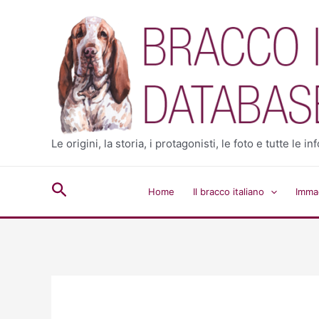
Vai
al
contenuto
Le origini, la storia, i protagonisti, le foto e tutte le
Cerca
Home
Il bracco italiano
Immag