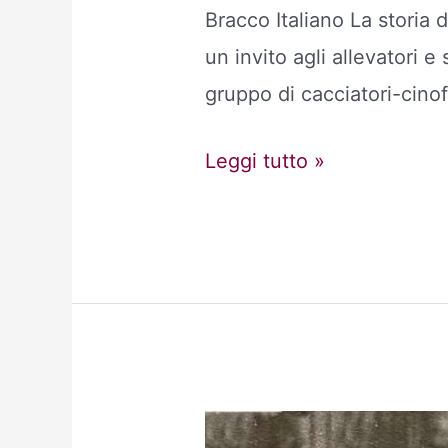
Bracco Italiano La storia
un invito agli allevatori e
gruppo di cacciatori-cinof
La
Leggi tutto »
nascita
della
SABI
–
Società
Amatori
Bracco