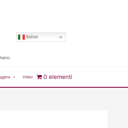
Italian
liano.
0 elementi
aggina
Video