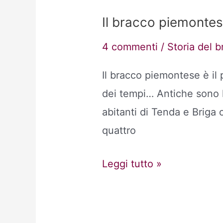
Il bracco piemonte
4 commenti
/
Storia del b
Il bracco piemontese è il p
dei tempi… Antiche sono l
abitanti di Tenda e Briga 
quattro
Il
Leggi tutto »
bracco
piemontese