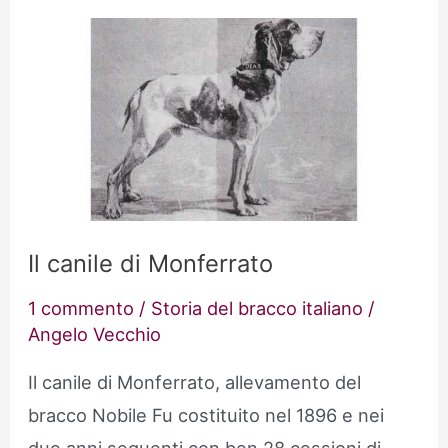
Tregolo
del
Cav.
Luigi
Beretta
Il canile di Monferrato
1 commento
/
Storia del bracco italiano
/
Angelo Vecchio
Il canile di Monferrato, allevamento del
bracco Nobile Fu costituito nel 1896 e nei
due anni seguenti con ben 28 cessioni di