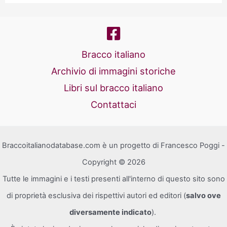
e
la
fondazione
Bracco italiano
del
Archivio di immagini storiche
Kennel
Libri sul bracco italiano
Club
Contattaci
Italiano
Braccoitalianodatabase.com è un progetto di Francesco Poggi -
Copyright © 2026
Tutte le immagini e i testi presenti all'interno di questo sito sono
di proprietà esclusiva dei rispettivi autori ed editori (
salvo ove
diversamente indicato
).