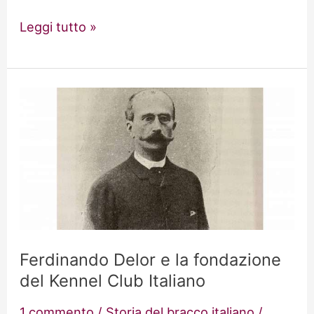
Il
Leggi tutto »
bracco
italiano
nella
caccia
alpina
Ferdinando Delor e la fondazione
del Kennel Club Italiano
1 commento
/
Storia del bracco italiano
/