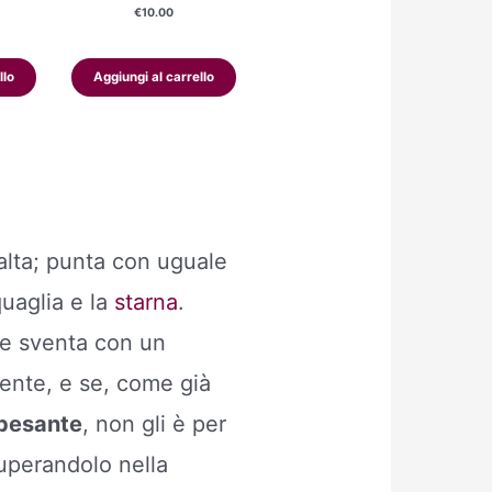
€
10.00
llo
Aggiungi al carrello
alta; punta con uguale
quaglia e la
starna
.
 le sventa con un
ente, e se, come già
 pesante
, non gli è per
superandolo nella