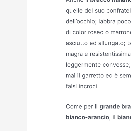
quelle del suo confrate
dell’occhio; labbra poco 
di color roseo o marron
asciutto ed allungato; 
magra e resistentissima;
leggermente convesse
mai il garretto ed è se
falsi incroci.
Come per il
grande br
bianco-arancio
, il
bian