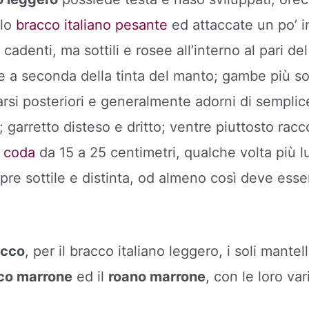
llo
bracco italiano pesante
ed attaccate un po’ in
cadenti, ma sottili e rosee all’interno al pari del
e a seconda della tinta del manto; gambe più sot
tarsi posteriori e generalmente adorni di sempli
 garretto disteso e dritto; ventre piuttosto racc
;
coda
da 15 a 25 centimetri, qualche volta più 
mpre sottile e distinta, od almeno così deve esse
acco
, per il bracco italiano leggero, i soli mante
co marrone
ed il
roano marrone
, con le loro var