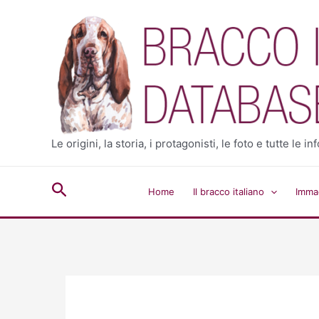
Vai
al
contenuto
Le origini, la storia, i protagonisti, le foto e tutte le
Cerca
Home
Il bracco italiano
Immag