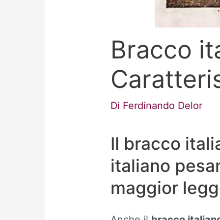
Bracco it
Caratteri
Di
Ferdinando Delor
Il bracco ita
italiano pesa
maggior legg
Anche il
bracco italian