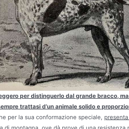
ggero per distinguerlo dal grande bracco, ma 
empre trattasi d’un animale solido e proporzi
che per la sua conformazione speciale,
presenta 
cia di montagna
, ove dà prove di una resistenza 