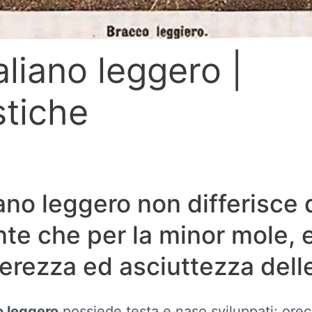
aliano leggero |
stiche
liano leggero non differisce
nte che per la minor mole, e
erezza ed asciuttezza del
o leggero
possiede testa e naso sviluppati; ore