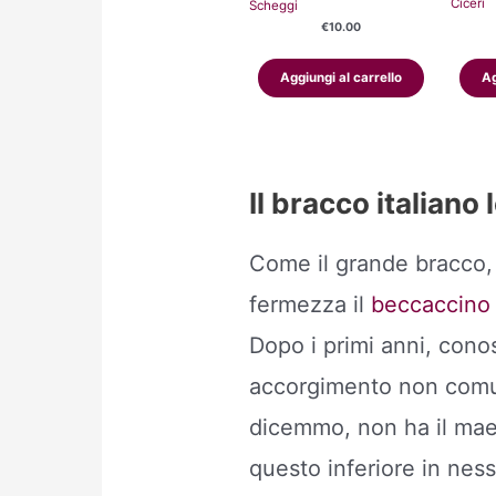
Ciceri
Scheggi
€
10.00
Aggiungi al carrello
Ag
Il bracco italiano
Come il grande bracco,
fermezza il
beccaccino
Dopo i primi anni, cono
accorgimento non comun
dicemmo, non ha il mae
questo inferiore in ness