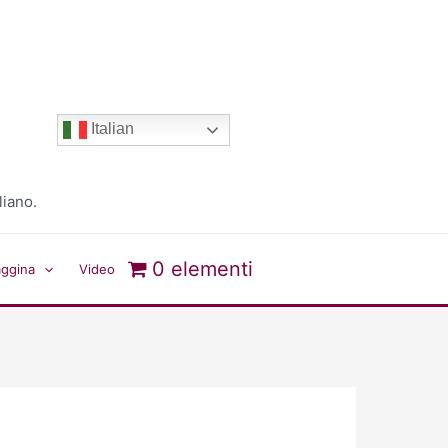
Italian
liano.
0 elementi
aggina
Video