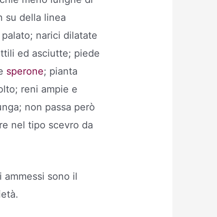
 su della linea
 palato; narici dilatate
tili ed asciutte; piede
ce
sperone
; pianta
olto; reni ampie e
lunga; non passa però
re nel tipo scevro da
lli ammessi sono il
ietà.