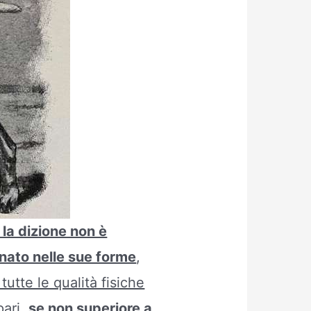
la dizione non è
onato nelle sue forme
,
tutte le qualità fisiche
pari,
se non superiore a