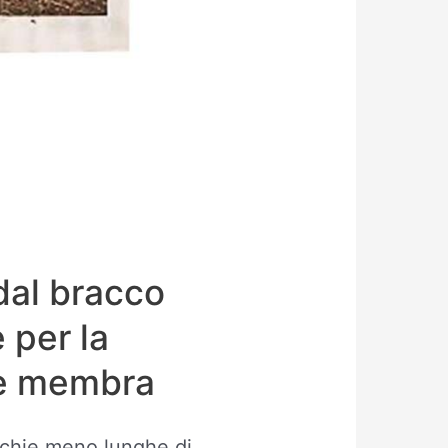
 dal bracco
 per la
le membra
cchie meno lunghe di