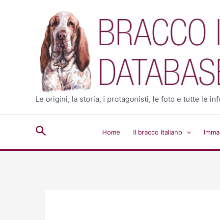
Vai
al
contenuto
Le origini, la storia, i protagonisti, le foto e tutte le
Cerca
Home
Il bracco italiano
Immag