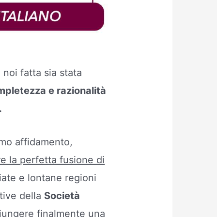
oi fatta sia stata
ompletezza e razionalità
.
imo affidamento,
 la perfetta fusione di
iate e lontane regioni
ttive della
Società
ggiungere finalmente una