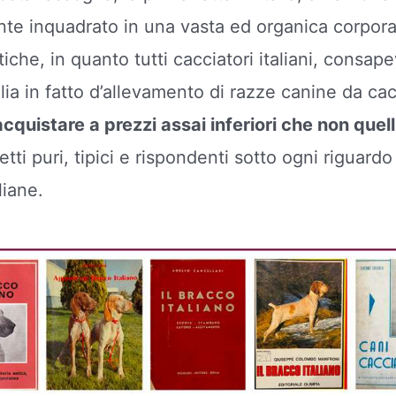
nte inquadrato in una vasta ed organica corpor
he, in quanto tutti cacciatori italiani, consapev
alia in fatto d’allevamento di razze canine da cac
acquistare a prezzi assai inferiori che non quelli
etti puri, tipici e rispondenti sotto ogni riguard
liane.