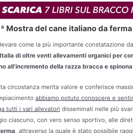
1ª Mostra del cane italiano da ferma
levare come la più importante constatazione da n
Italia di oltre venti allevamenti organici per c
no all’incremento della razza bracca e spinona
a circostanza merita valore e conferisce mass
mpiacimento
abbiamo potuto conoscere e sentire
a tutti i vari allevatori
disseminati nelle più svar
igio ciascuno, con vero senso sportivo, alle dire
 Ferma
, attraverso la quale è stato possibile ra