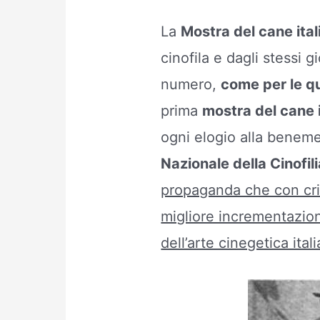
La
Mostra del cane ita
cinofila e dagli stessi 
numero,
come per le qu
prima
mostra del cane 
ogni elogio alla benemer
Nazionale della Cinofili
propaganda che con crite
migliore incrementazio
dell’arte cinegetica ital