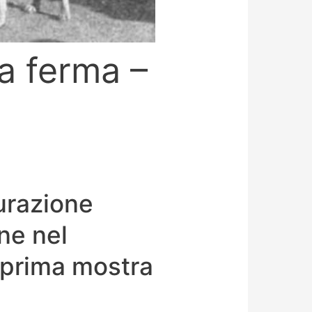
da ferma –
gurazione
ne nel
a prima mostra