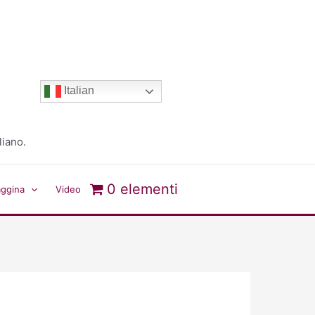
Italian
liano.
0 elementi
aggina
Video