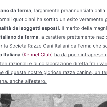
liano da ferma,
largamente preannunciata dalla 
giornali quotidiani ha sortito un esito veramente g
alità dei soggetti esposti
. Il merito della magni
italiano da ferma
, a carattere prettamente nazi
ita Società Razze Cani Italiani da Ferma che sot
a Italiana
(
Kennel Club
)
ha da poco intrapreso u
ri razionali e di collaborazione diretta fra i vari
ne di queste nostre gloriose razze canine, un 
iana, anche all’estero.