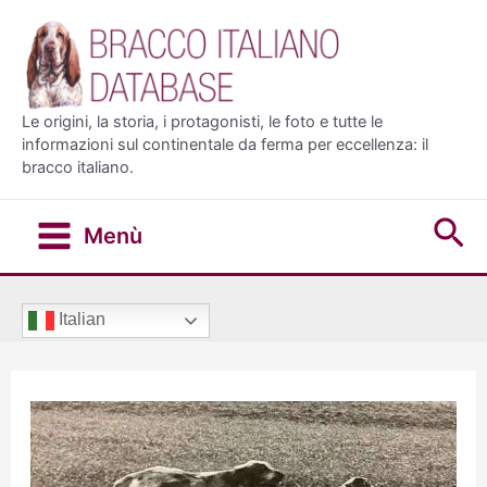
Vai
al
contenuto
Le origini, la storia, i protagonisti, le foto e tutte le
informazioni sul continentale da ferma per eccellenza: il
bracco italiano.
Ce
Menù
Main
Menu
Italian