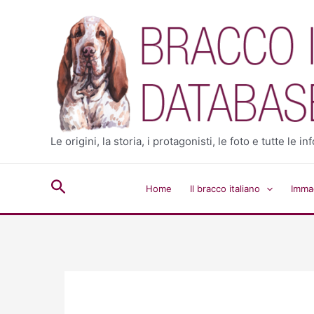
Vai
al
contenuto
Le origini, la storia, i protagonisti, le foto e tutte le
Cerca
Home
Il bracco italiano
Immag