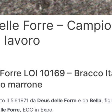
elle Forre – Campi
i lavoro
Forre LOI 10169 – Bracco It
no marrone
to il 5.6.1971 da
Deus delle Forre
e da
Bella
, fig
lle Forre
, ECC in Expo.