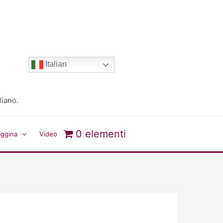
Italian
liano.
0 elementi
aggina
Video