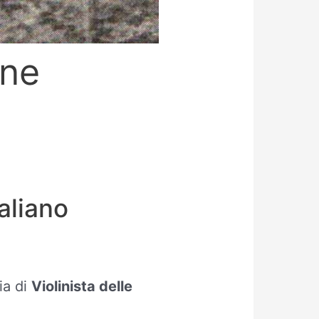
one
aliano
lia di
Violinista delle