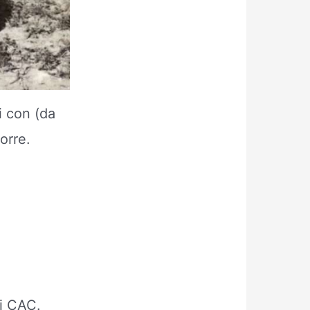
i con (da
orre.
di CAC.