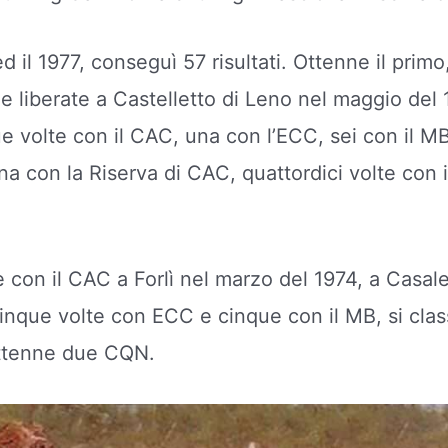
 ed il 1977, conseguì 57 risultati. Ottenne il prim
e liberate a Castelletto di Leno nel maggio del 1
ue volte con il CAC, una con l’ECC, sei con il MB,
na con la Riserva di CAC, quattordici volte con 
se con il CAC a Forlì nel marzo del 1974, a Casal
cinque volte con ECC e cinque con il MB, si class
ottenne due CQN.