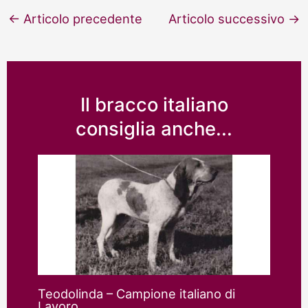
Navigazione
←
Articolo precedente
Articolo successivo
→
articoli
Il bracco italiano
consiglia anche...
Teodolinda – Campione italiano di
Lavoro