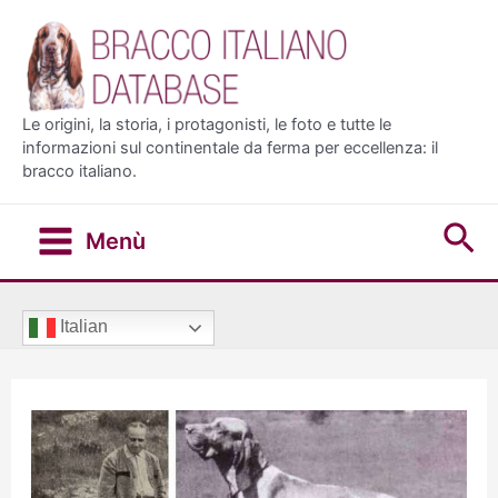
Vai
al
contenuto
Le origini, la storia, i protagonisti, le foto e tutte le
informazioni sul continentale da ferma per eccellenza: il
bracco italiano.
Ce
Menù
Main
Menu
Italian